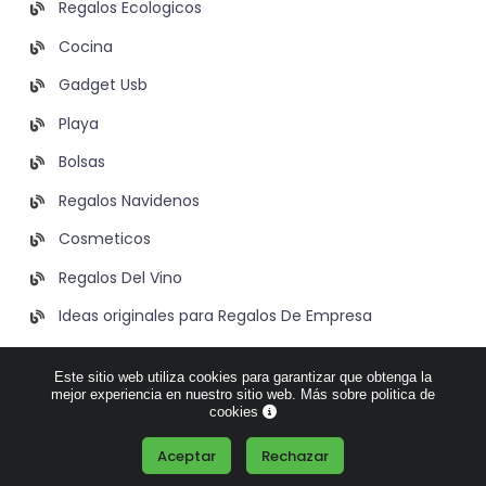
Regalos Ecologicos
Cocina
Gadget Usb
Playa
Bolsas
Regalos Navidenos
Cosmeticos
Regalos Del Vino
Ideas originales para Regalos De Empresa
Ideas de Regalos Para Hombres
Este sitio web utiliza cookies para garantizar que obtenga la
mejor experiencia en nuestro sitio web.
Más sobre politica de
cookies
© 2026 Blog de Verdementa.es sobre regalos publicitarios
para empresas y detalles de boda personalizados
Aceptar
Rechazar