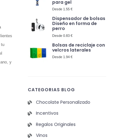
para gel
Desde 1.55 €
Dispensador de bolsas
Diseño en forma de
a
perro
lientes
Desde 0.83 €
Bolsas de reciclaje con
 tu
velcros laterales
el
Desde 1.94 €
mano, y
CATEGORIAS BLOG
Chocolate Personalizado
Incentivos
Regalos Originales
Vinos